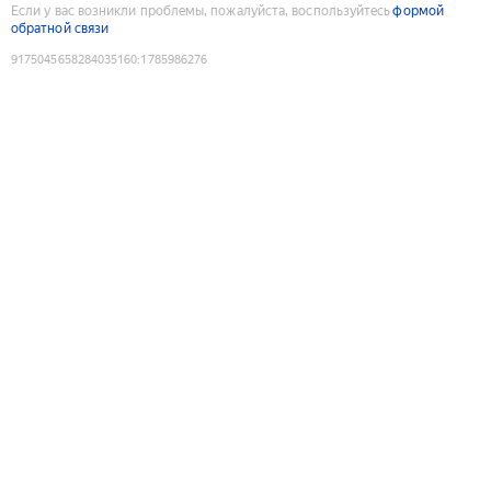
Если у вас возникли проблемы, пожалуйста, воспользуйтесь
формой
обратной связи
9175045658284035160
:
1785986276