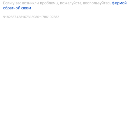
Если у вас возникли проблемы, пожалуйста, воспользуйтесь
формой
обратной связи
9182837438167318986
:
1786102382