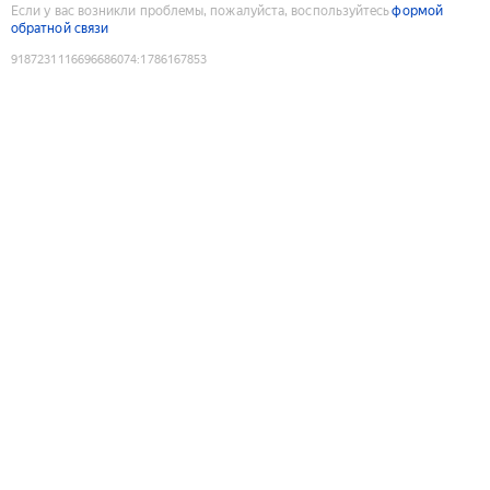
Если у вас возникли проблемы, пожалуйста, воспользуйтесь
формой
обратной связи
9187231116696686074
:
1786167853