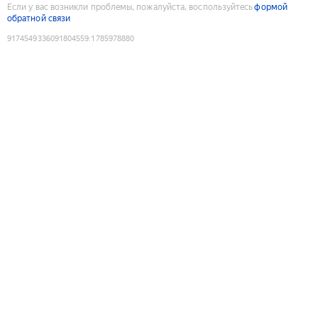
Если у вас возникли проблемы, пожалуйста, воспользуйтесь
формой
обратной связи
9174549336091804559
:
1785978880