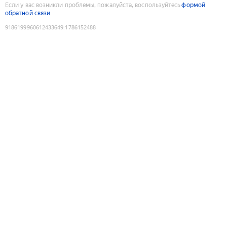
Если у вас возникли проблемы, пожалуйста, воспользуйтесь
формой
обратной связи
9186199960612433649
:
1786152488