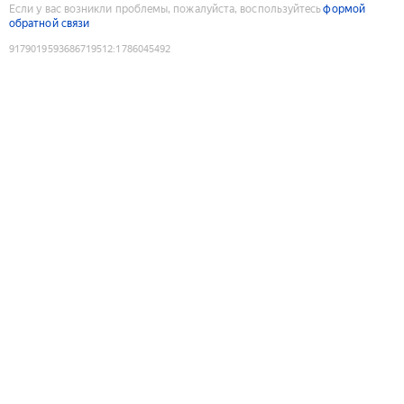
Если у вас возникли проблемы, пожалуйста, воспользуйтесь
формой
обратной связи
9179019593686719512
:
1786045492