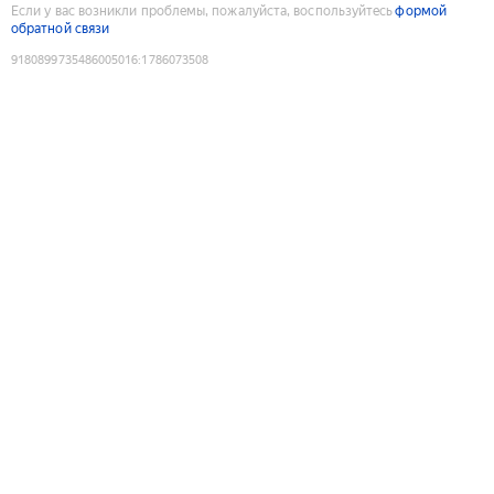
Если у вас возникли проблемы, пожалуйста, воспользуйтесь
формой
обратной связи
9180899735486005016
:
1786073508