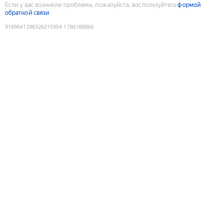
Если у вас возникли проблемы, пожалуйста, воспользуйтесь
формой
обратной связи
9188641296326215954
:
1786188866