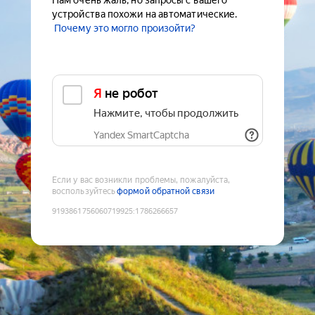
Нам очень жаль, но запросы с вашего
устройства похожи на автоматические.
Почему это могло произойти?
Я не робот
Нажмите, чтобы продолжить
Yandex SmartCaptcha
Если у вас возникли проблемы, пожалуйста,
воспользуйтесь
формой обратной связи
9193861756060719925
:
1786266657