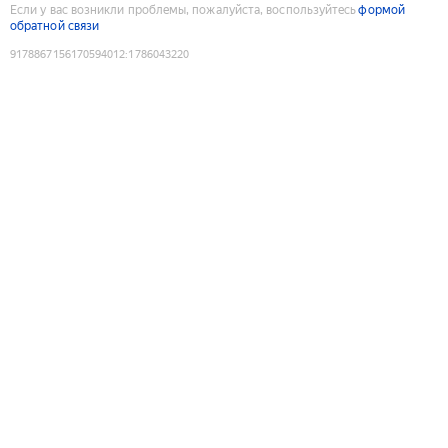
Если у вас возникли проблемы, пожалуйста, воспользуйтесь
формой
обратной связи
9178867156170594012
:
1786043220