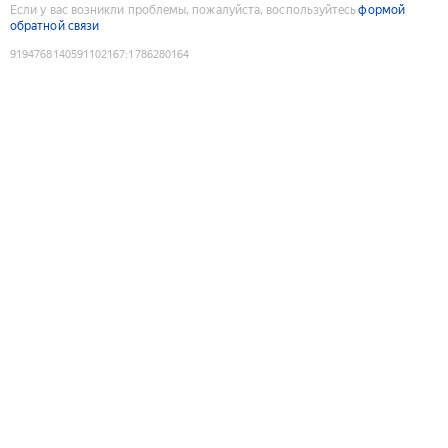
Если у вас возникли проблемы, пожалуйста, воспользуйтесь
формой
обратной связи
9194768140591102167
:
1786280164