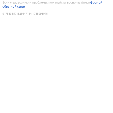
Если у вас возникли проблемы, пожалуйста, воспользуйтесь
формой
обратной связи
9175835571826647184
:
1785998046