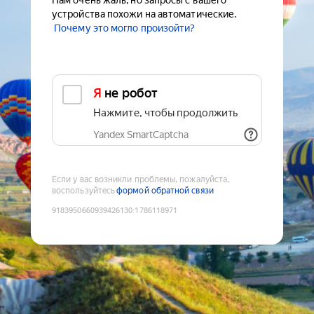
Нам очень жаль, но запросы с вашего
устройства похожи на автоматические.
Почему это могло произойти?
Я не робот
Нажмите, чтобы продолжить
Yandex SmartCaptcha
Если у вас возникли проблемы, пожалуйста,
воспользуйтесь
формой обратной связи
9183950660939426130
:
1786118971