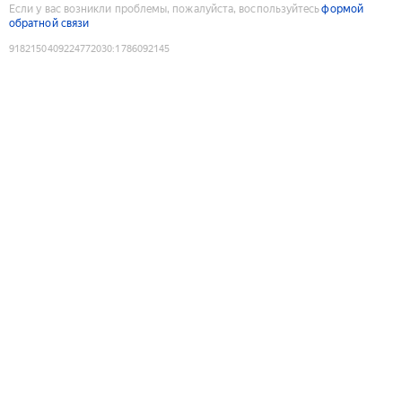
Если у вас возникли проблемы, пожалуйста, воспользуйтесь
формой
обратной связи
9182150409224772030
:
1786092145