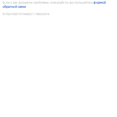
Если у вас возникли проблемы, пожалуйста, воспользуйтесь
формой
обратной связи
9178215891757446637
:
1786033516