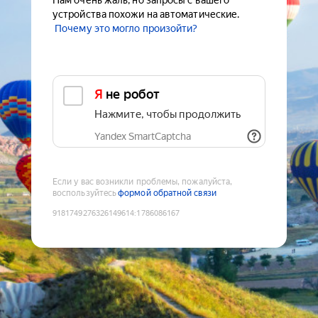
Нам очень жаль, но запросы с вашего
устройства похожи на автоматические.
Почему это могло произойти?
Я не робот
Нажмите, чтобы продолжить
Yandex SmartCaptcha
Если у вас возникли проблемы, пожалуйста,
воспользуйтесь
формой обратной связи
9181749276326149614
:
1786086167