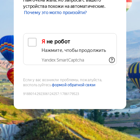
Нам очень жаль, но запросы с вашего
устройства похожи на автоматические.
Почему это могло произойти?
Я не робот
Нажмите, чтобы продолжить
Yandex SmartCaptcha
Если у вас возникли проблемы, пожалуйста,
воспользуйтесь
формой обратной связи
9188014292306124257
:
1786179523