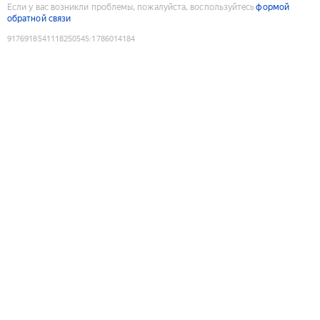
Если у вас возникли проблемы, пожалуйста, воспользуйтесь
формой
обратной связи
9176918541118250545
:
1786014184