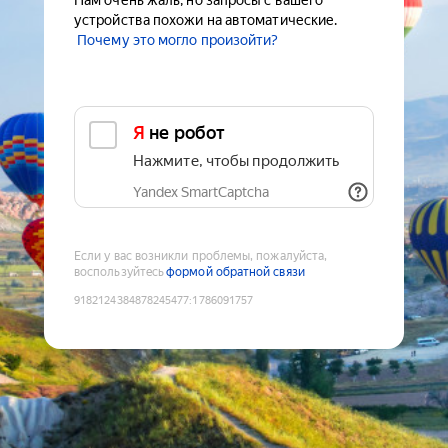
Нам очень жаль, но запросы с вашего
устройства похожи на автоматические.
Почему это могло произойти?
Я не робот
Нажмите, чтобы продолжить
Yandex SmartCaptcha
Если у вас возникли проблемы, пожалуйста,
воспользуйтесь
формой обратной связи
9182124384878245477
:
1786091757