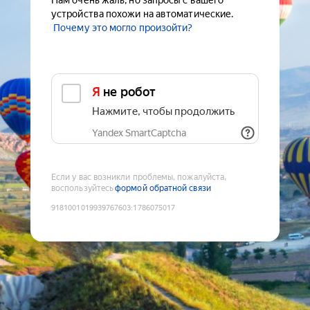
Нам очень жаль, но запросы с вашего
устройства похожи на автоматические.
Почему это могло произойти?
Я не робот
Нажмите, чтобы продолжить
Yandex SmartCaptcha
Если у вас возникли проблемы, пожалуйста,
воспользуйтесь
формой обратной связи
9181001019939767603
:
1786075017