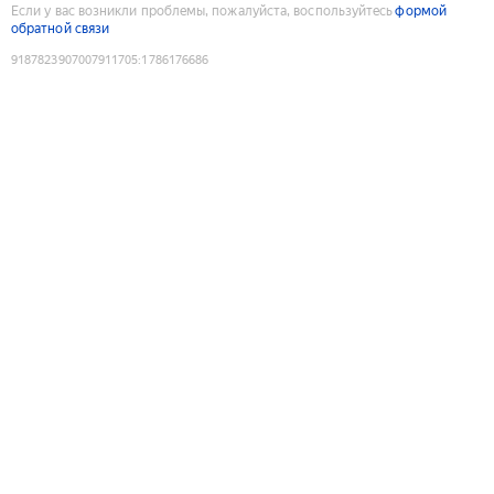
Если у вас возникли проблемы, пожалуйста, воспользуйтесь
формой
обратной связи
9187823907007911705
:
1786176686