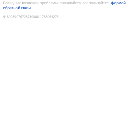
Если у вас возникли проблемы, пожалуйста, воспользуйтесь
формой
обратной связи
9180280076728710006
:
1786064275