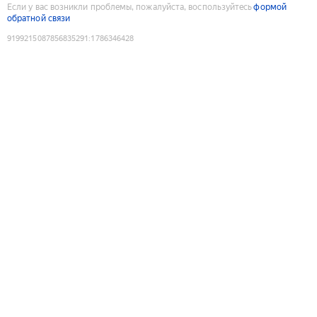
Если у вас возникли проблемы, пожалуйста, воспользуйтесь
формой
обратной связи
9199215087856835291
:
1786346428