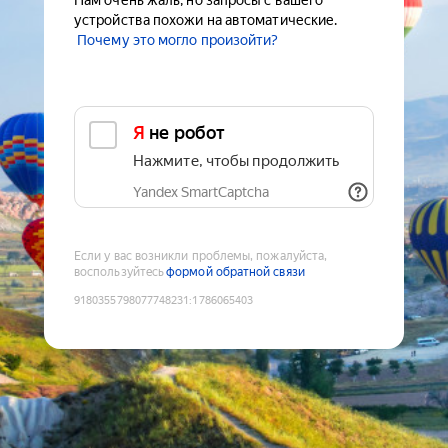
Нам очень жаль, но запросы с вашего
устройства похожи на автоматические.
Почему это могло произойти?
Я не робот
Нажмите, чтобы продолжить
Yandex SmartCaptcha
Если у вас возникли проблемы, пожалуйста,
воспользуйтесь
формой обратной связи
9180355798077748231
:
1786065403