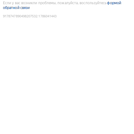
Если у вас возникли проблемы, пожалуйста, воспользуйтесь
формой
обратной связи
9178747890498207532
:
1786041443