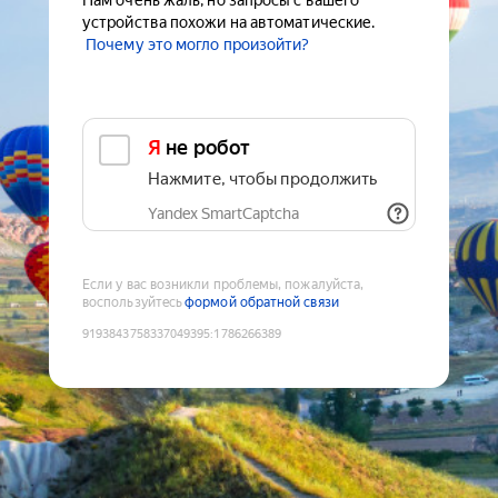
Нам очень жаль, но запросы с вашего
устройства похожи на автоматические.
Почему это могло произойти?
Я не робот
Нажмите, чтобы продолжить
Yandex SmartCaptcha
Если у вас возникли проблемы, пожалуйста,
воспользуйтесь
формой обратной связи
9193843758337049395
:
1786266389