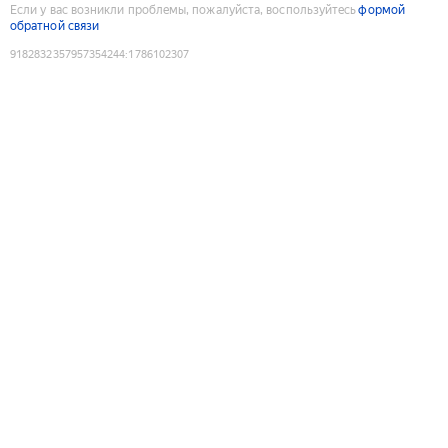
Если у вас возникли проблемы, пожалуйста, воспользуйтесь
формой
обратной связи
9182832357957354244
:
1786102307