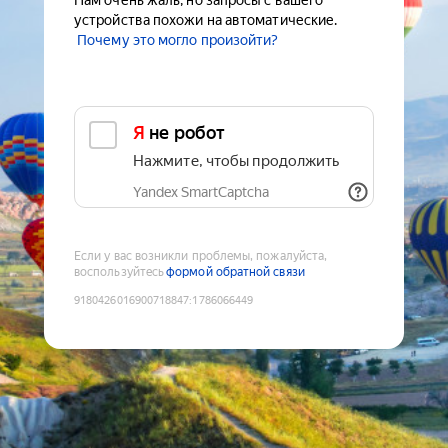
Нам очень жаль, но запросы с вашего
устройства похожи на автоматические.
Почему это могло произойти?
Я не робот
Нажмите, чтобы продолжить
Yandex SmartCaptcha
Если у вас возникли проблемы, пожалуйста,
воспользуйтесь
формой обратной связи
9180426016900718847
:
1786066449