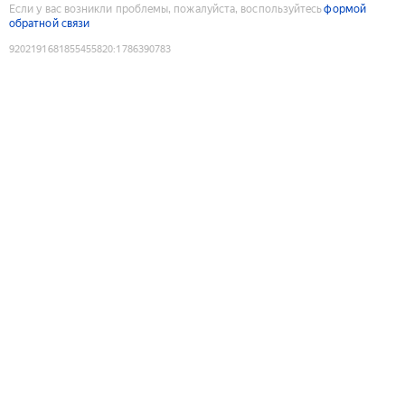
Если у вас возникли проблемы, пожалуйста, воспользуйтесь
формой
обратной связи
9202191681855455820
:
1786390783