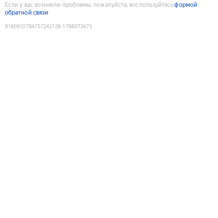
Если у вас возникли проблемы, пожалуйста, воспользуйтесь
формой
обратной связи
9180910784757242126
:
1786073673