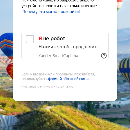
Нам очень жаль, но запросы с вашего
устройства похожи на автоматические.
Почему это могло произойти?
Я не робот
Нажмите, чтобы продолжить
Yandex SmartCaptcha
Если у вас возникли проблемы, пожалуйста,
воспользуйтесь
формой обратной связи
9186786082318928002
:
1786161222