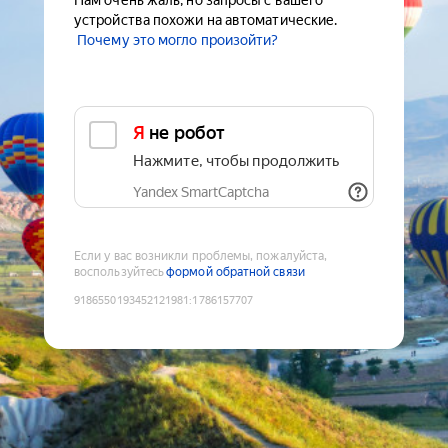
Нам очень жаль, но запросы с вашего
устройства похожи на автоматические.
Почему это могло произойти?
Я не робот
Нажмите, чтобы продолжить
Yandex SmartCaptcha
Если у вас возникли проблемы, пожалуйста,
воспользуйтесь
формой обратной связи
9186550193452121981
:
1786157707