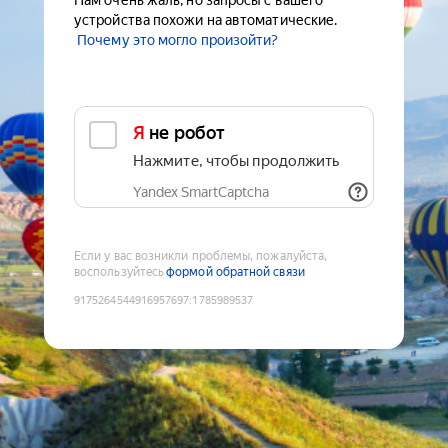
Нам очень жаль, но запросы с вашего
устройства похожи на автоматические.
Почему это могло произойти?
Я не робот
Нажмите, чтобы продолжить
Yandex SmartCaptcha
Если у вас возникли проблемы, пожалуйста,
воспользуйтесь
формой обратной связи
9175264544916957697
:
1785989537