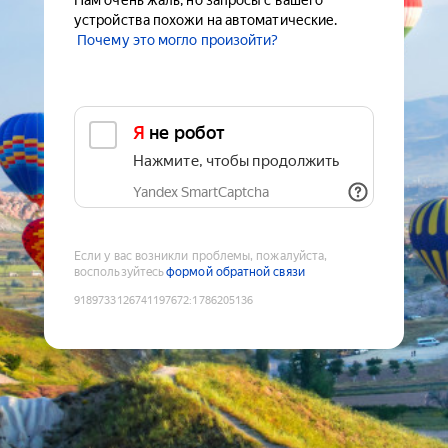
Нам очень жаль, но запросы с вашего
устройства похожи на автоматические.
Почему это могло произойти?
Я не робот
Нажмите, чтобы продолжить
Yandex SmartCaptcha
Если у вас возникли проблемы, пожалуйста,
воспользуйтесь
формой обратной связи
9189733126741197672
:
1786205136