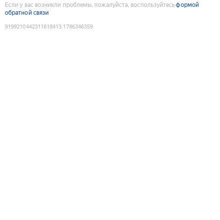
Если у вас возникли проблемы, пожалуйста, воспользуйтесь
формой
обратной связи
9199210442311618413
:
1786346359