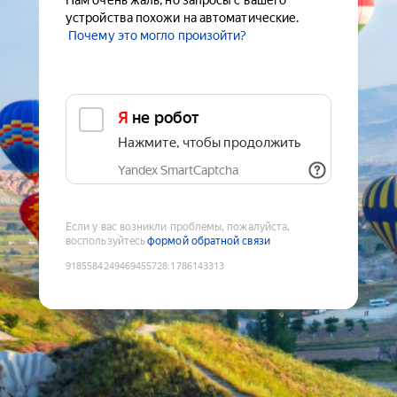
Нам очень жаль, но запросы с вашего
устройства похожи на автоматические.
Почему это могло произойти?
Я не робот
Нажмите, чтобы продолжить
Yandex SmartCaptcha
Если у вас возникли проблемы, пожалуйста,
воспользуйтесь
формой обратной связи
9185584249469455728
:
1786143313