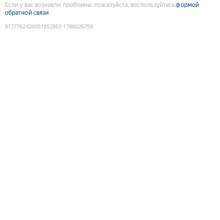
Если у вас возникли проблемы, пожалуйста, воспользуйтесь
формой
обратной связи
9177762420051852957
:
1786026759