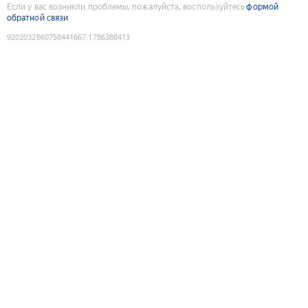
Если у вас возникли проблемы, пожалуйста, воспользуйтесь
формой
обратной связи
9202032660758441667
:
1786388413