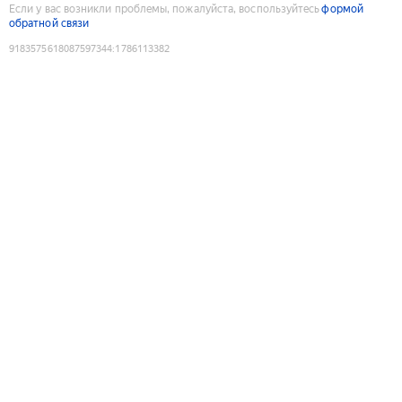
Если у вас возникли проблемы, пожалуйста, воспользуйтесь
формой
обратной связи
9183575618087597344
:
1786113382