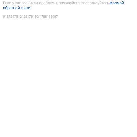
Если у вас возникли проблемы, пожалуйста, воспользуйтесь
формой
обратной связи
9187247512129179430
:
1786168097