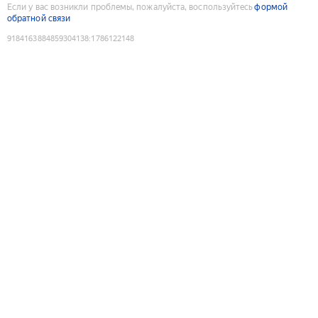
Если у вас возникли проблемы, пожалуйста, воспользуйтесь
формой
обратной связи
9184163884859304138
:
1786122148