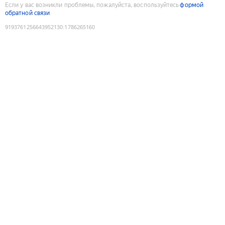
Если у вас возникли проблемы, пожалуйста, воспользуйтесь
формой
обратной связи
9193761256643952130
:
1786265160