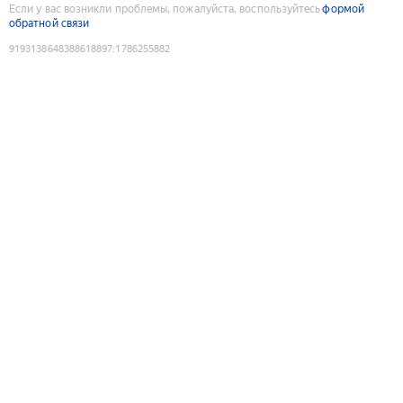
Если у вас возникли проблемы, пожалуйста, воспользуйтесь
формой
обратной связи
9193138648388618897
:
1786255882