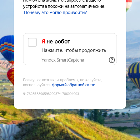
Нам очень жаль, но запросы с вашего
устройства похожи на автоматические.
Почему это могло произойти?
Я не робот
Нажмите, чтобы продолжить
Yandex SmartCaptcha
Если у вас возникли проблемы, пожалуйста,
воспользуйтесь
формой обратной связи
9176235339059829937
:
1786004003