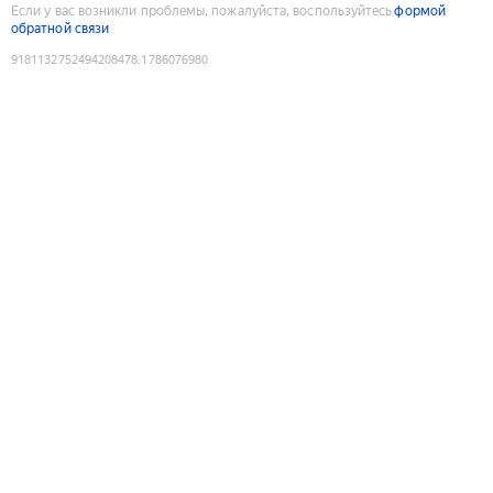
Если у вас возникли проблемы, пожалуйста, воспользуйтесь
формой
обратной связи
9181132752494208478
:
1786076980