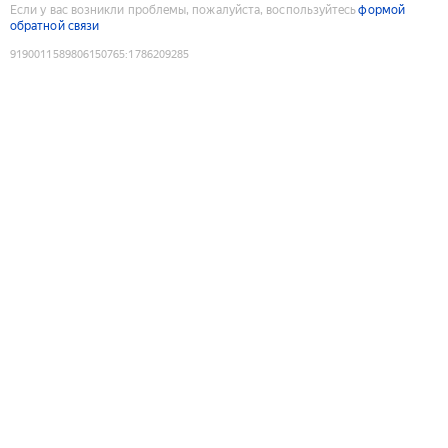
Если у вас возникли проблемы, пожалуйста, воспользуйтесь
формой
обратной связи
9190011589806150765
:
1786209285