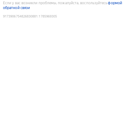
Если у вас возникли проблемы, пожалуйста, воспользуйтесь
формой
обратной связи
9173906754826830881
:
1785969305