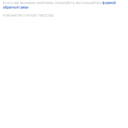
Если у вас возникли проблемы, пожалуйста, воспользуйтесь
формой
обратной связи
9194244619511181558
:
1786272362