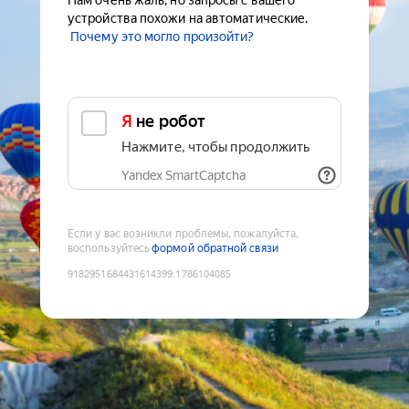
Нам очень жаль, но запросы с вашего
устройства похожи на автоматические.
Почему это могло произойти?
Я не робот
Нажмите, чтобы продолжить
Yandex SmartCaptcha
Если у вас возникли проблемы, пожалуйста,
воспользуйтесь
формой обратной связи
9182951684431614399
:
1786104085