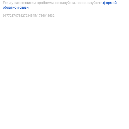
Если у вас возникли проблемы, пожалуйста, воспользуйтесь
формой
обратной связи
9177217073827234545
:
1786018632